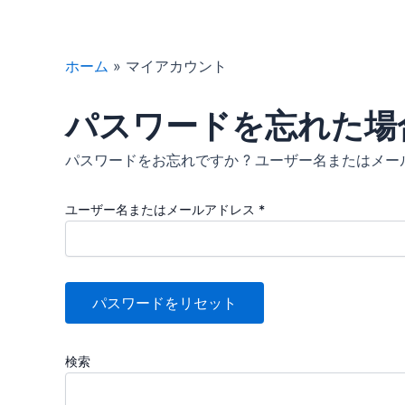
必
内
須
容
を
ホーム
»
マイアカウント
ス
キ
パスワードを忘れた場
ッ
プ
パスワードをお忘れですか ? ユーザー名またはメ
ユーザー名またはメールアドレス
*
パスワードをリセット
検索